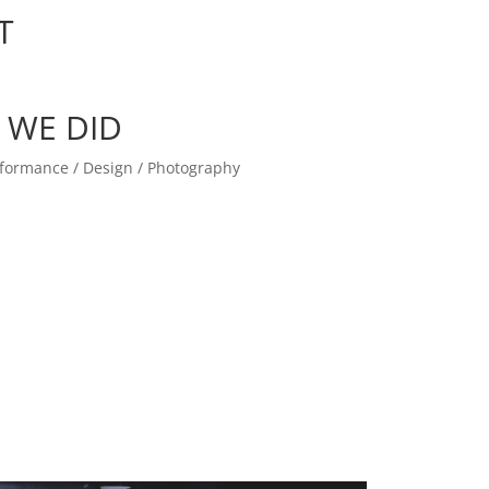
T
 WE DID
erformance / Design / Photography